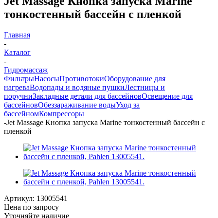
Jet Massage Кнопка запуска Marine
тонкостенный бассейн с пленкой
Главная
-
Каталог
-
Гидромассаж
Фильтры
Насосы
Противотоки
Оборудование для
нагрева
Водопады и водяные пушки
Лестницы и
поручни
Закладные детали для бассейнов
Освещение для
бассейнов
Обеззараживание воды
Уход за
бассейном
Компрессоры
-
Jet Massage Кнопка запуска Marine тонкостенный бассейн с
пленкой
Артикул:
13005541
Цена по запросу
Уточняйте наличие