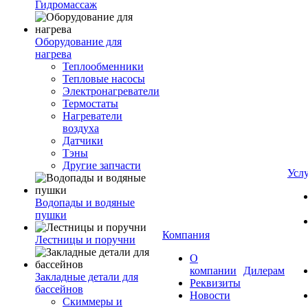
Гидромассаж
Оборудование для
нагрева
Теплообменники
Тепловые насосы
Электронагреватели
Термостаты
Нагреватели
воздуха
Датчики
Тэны
Другие запчасти
Усл
Водопады и водяные
пушки
Компания
Лестницы и поручни
О
компании
Дилерам
Закладные детали для
Реквизиты
бассейнов
Новости
Скиммеры и