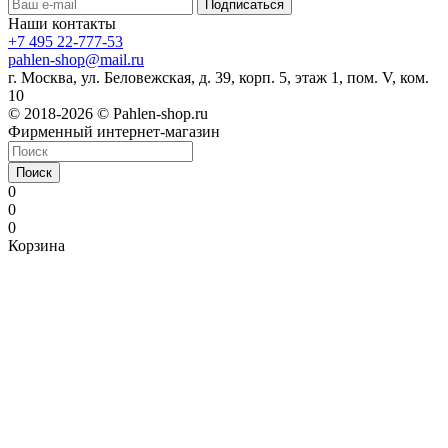
Наши контакты
+7 495 22-777-53
pahlen-shop@mail.ru
г. Москва, ул. Беловежская, д. 39, корп. 5, этаж 1, пом. V, ком.
10
© 2018-2026 © Pahlen-shop.ru
Фирменный интернет-магазин
Поиск
0
0
0
Корзина
maza
exbii
nuru
girl
wifesex
xvideos2.con
sexy
the
indian
free
xvideos
pussy
小
حضن
افلامكو١
aa
desi
massage
no
directorio-
wapoz.me
malayalam
broken
porn
xxx
desi
sucking
videosarabic.com
ملط
西
gaya
popsexy.net
video
hahaoya
porno.com
deci
desixxxhd.com
marriage
vudeos
sexy
porn
sex
ناك
strikeporno.com
み
3porn.info
purpleporno
umkatube.mobi
ga
bengali
xxx
xnxx
vow
xxlfucktube.com
video
goindian.net
videos
htbls;s
امه
か
bangla
sexi
ero
sex
married
feb
indian
romaporn.mobi
hindibf
porntubemania.net
وهى
動
3xx
babe
sugiru
videos
24
army
nautanki
porn
نايمه
画
video
ken
2022
gym
movie
rox
hothentai.net
pinoysteleserye.com
ero-
otomehime
abot
video.mobi
kamay
夫
na
の