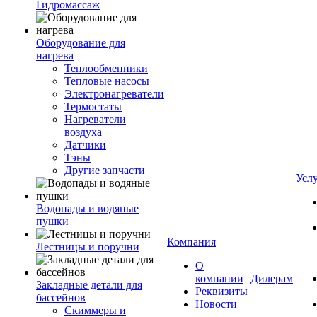
Гидромассаж
Оборудование для
нагрева
Теплообменники
Тепловые насосы
Электронагреватели
Термостаты
Нагреватели
воздуха
Датчики
Тэны
Другие запчасти
Усл
Водопады и водяные
пушки
Компания
Лестницы и поручни
О
компании
Дилерам
Закладные детали для
Реквизиты
бассейнов
Новости
Скиммеры и