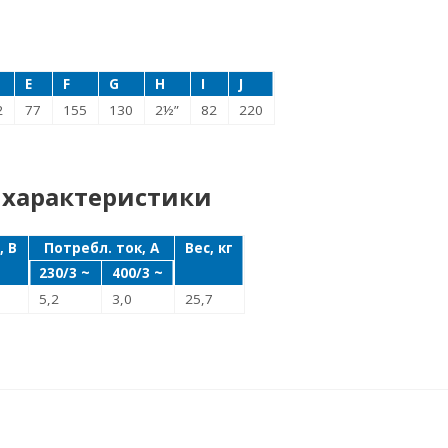
E
F
G
H
I
J
2
77
155
130
2½”
82
220
 характеристики
, В
Потребл. ток, А
Вес, кг
230/3 ~
400/3 ~
5,2
3,0
25,7