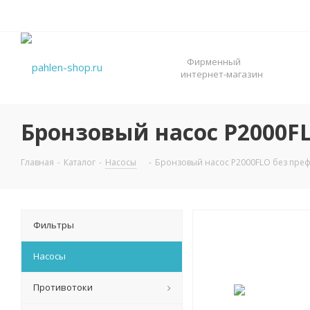
Фирменный
интернет-магазин
Бронзовый насос P2000FL
Главная
-
Каталог
-
Насосы
-
Бронзовый насос P2000FLO без префи
Фильтры
Насосы
Противотоки