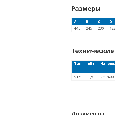
Размеры
A
B
C
D
445
245
230
12
Технические
Тип
кВт
Напряж
S150
1,5
230/400
Документы