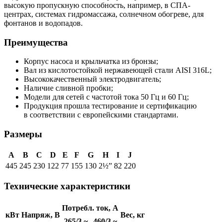
высокую пропускную способность, например, в СПА-
центрах, системах гидромассажа, солнечном обогреве, для
фонтанов и водопадов.
Преимущества
Корпус насоса и крыльчатка из бронзы;
Вал из кислотостойкой нержавеющей стали AISI 316L;
Высококачественный электродвигатель;
Наличие сливной пробки;
Модели для сетей с частотой тока 50 Гц и 60 Гц;
Продукция прошла тестирование и сертификацию
в соответствии с европейскими стандартами.
Размеры
A
B
C
D
E
F
G
H
I
J
445
245
230
122
77
155
130
2½”
82
220
Технические характеристики
Потребл. ток, А
кВт
Напряж, В
Вес, кг
265/3 ~
460/3 ~