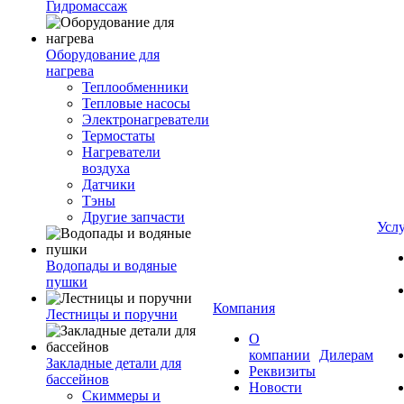
Гидромассаж
Оборудование для
нагрева
Теплообменники
Тепловые насосы
Электронагреватели
Термостаты
Нагреватели
воздуха
Датчики
Тэны
Другие запчасти
Усл
Водопады и водяные
пушки
Компания
Лестницы и поручни
О
компании
Дилерам
Закладные детали для
Реквизиты
бассейнов
Новости
Скиммеры и