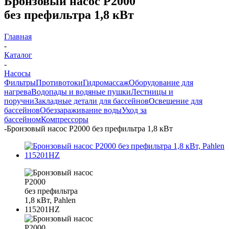
Бронзовый насос P2000
без префильтра 1,8 кВт
Главная
-
Каталог
-
Насосы
Фильтры
Противотоки
Гидромассаж
Оборудование для
нагрева
Водопады и водяные пушки
Лестницы и
поручни
Закладные детали для бассейнов
Освещение для
бассейнов
Обеззараживание воды
Уход за
бассейном
Компрессоры
-
Бронзовый насос P2000 без префильтра 1,8 кВт