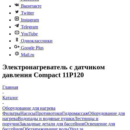
Вконтакте
Twitter
Instagram
Telegram
YouTube
Одноклассники
Google Plus
Mail.ru
Электронагреватель с датчиком
давления Compact 11P120
Главная
-
Каталог
-
Оборудование для нагрева
Фильтры
Насосы
Противотоки
Гидромассаж
Оборудование для
нагрева
Водопады и водяные пушки
Лестницы и
поручни
Закладные детали для бассейнов
Освещение для
бассейнов
Обеззараживание воды
Уход за