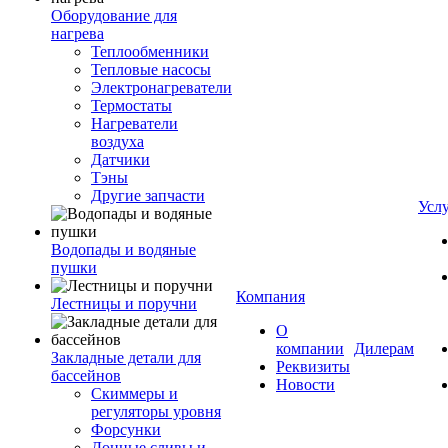
Оборудование для
нагрева
Теплообменники
Тепловые насосы
Электронагреватели
Термостаты
Нагреватели
воздуха
Датчики
Тэны
Другие запчасти
Усл
Водопады и водяные
пушки
Компания
Лестницы и поручни
О
компании
Дилерам
Закладные детали для
Реквизиты
бассейнов
Новости
Скиммеры и
регуляторы уровня
Форсунки
Донные сливы и