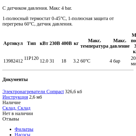
С датчиком давления. Макс 4 bar.
1-полюсный термостат 0-45°C, 1-полюсная защита от
перегрева 60°C, датчик давления.
М
Макс.
Макс.
по
Артикул
Тип
кВт
230В
400В
кг
температура
давление
к
11P120
20
13982412
12.0
31
18
3.2
60°C
4 бар
м
Документы
Электронагреватели Compact
326,6 кб
Инструкция
2,6 мб
Наличие
Склад, Склад
Нет в наличии
Отзывы
Фильтры
Насосы