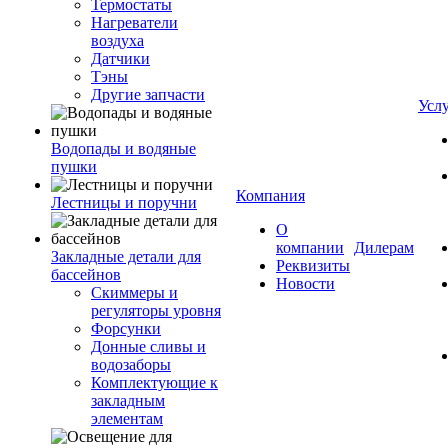
Термостаты
Нагреватели
воздуха
Датчики
Тэны
Другие запчасти
Усл
Водопады и водяные
пушки
Компания
Лестницы и поручни
О
компании
Дилерам
Закладные детали для
Реквизиты
бассейнов
Новости
Скиммеры и
регуляторы уровня
Форсунки
Донные сливы и
водозаборы
Комплектующие к
закладным
элементам