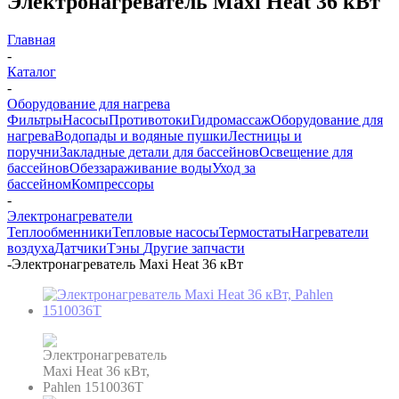
Электронагреватель Maxi Heat 36 кВт
Главная
-
Каталог
-
Оборудование для нагрева
Фильтры
Насосы
Противотоки
Гидромассаж
Оборудование для
нагрева
Водопады и водяные пушки
Лестницы и
поручни
Закладные детали для бассейнов
Освещение для
бассейнов
Обеззараживание воды
Уход за
бассейном
Компрессоры
-
Электронагреватели
Теплообменники
Тепловые насосы
Термостаты
Нагреватели
воздуха
Датчики
Тэны
Другие запчасти
-
Электронагреватель Maxi Heat 36 кВт