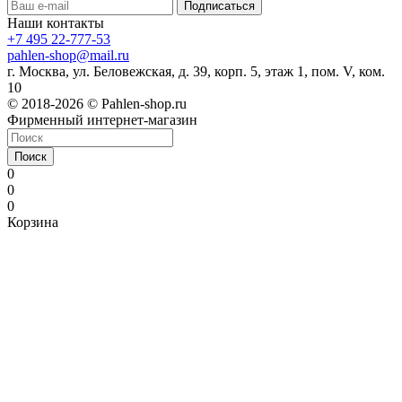
Наши контакты
+7 495 22-777-53
pahlen-shop@mail.ru
г. Москва, ул. Беловежская, д. 39, корп. 5, этаж 1, пом. V, ком.
10
© 2018-2026 © Pahlen-shop.ru
Фирменный интернет-магазин
Поиск
0
0
0
Корзина
maza
exbii
nuru
girl
wifesex
xvideos2.con
sexy
the
indian
free
xvideos
pussy
小
حضن
افلامكو١
aa
desi
massage
no
directorio-
wapoz.me
malayalam
broken
porn
xxx
desi
sucking
videosarabic.com
ملط
西
gaya
popsexy.net
video
hahaoya
porno.com
deci
desixxxhd.com
marriage
vudeos
sexy
porn
sex
ناك
strikeporno.com
み
3porn.info
purpleporno
umkatube.mobi
ga
bengali
xxx
xnxx
vow
xxlfucktube.com
video
goindian.net
videos
htbls;s
امه
か
bangla
sexi
ero
sex
married
feb
indian
romaporn.mobi
hindibf
porntubemania.net
وهى
動
3xx
babe
sugiru
videos
24
army
nautanki
porn
نايمه
画
video
ken
2022
gym
movie
rox
hothentai.net
pinoysteleserye.com
ero-
otomehime
abot
video.mobi
kamay
夫
na