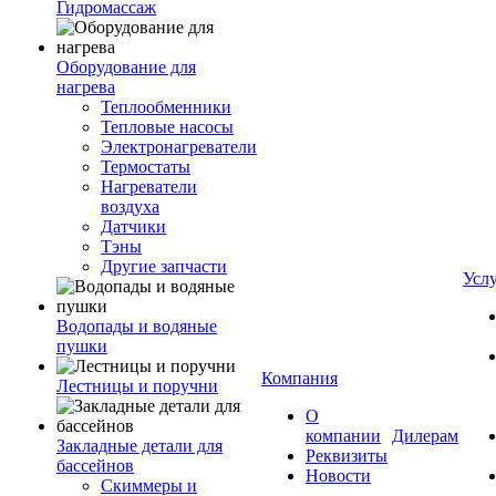
Гидромассаж
Оборудование для
нагрева
Теплообменники
Тепловые насосы
Электронагреватели
Термостаты
Нагреватели
воздуха
Датчики
Тэны
Другие запчасти
Усл
Водопады и водяные
пушки
Компания
Лестницы и поручни
О
компании
Дилерам
Закладные детали для
Реквизиты
бассейнов
Новости
Скиммеры и