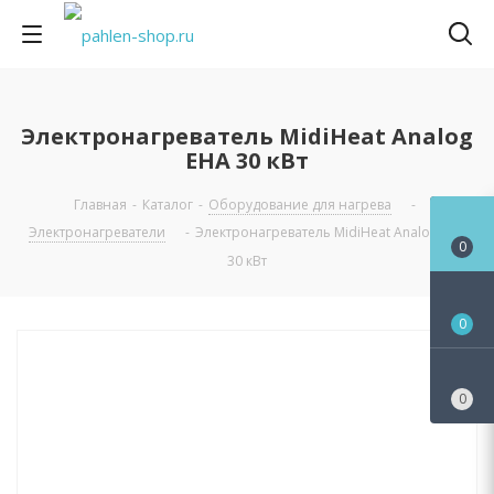
Электронагреватель MidiHeat Analog
EHA 30 кВт
Главная
-
Каталог
-
Оборудование для нагрева
-
Электронагреватели
-
Электронагреватель MidiHeat Analog EHA
0
30 кВт
0
0