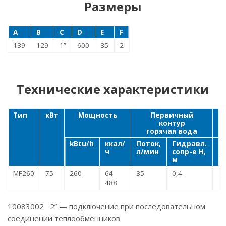
Размеры
A
B
C
D
E
F
139
129
1”
600
85
2
Технические характеристики
Тип
кВт
Мощность
Первичный
контур
горячая вода
б
kBtu/h
ккал/
Поток,
Гидравл.
П
ч
л/мин
сопр-е H,
л
м
MF260
75
260
64
35
0,4
3
488
10083002 2” — подключение при последовательном
соединении теплообменников.