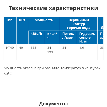
Технические характеристики
Тип
кВт
Мощность
Первичный
контур
горячая вода
бас
kBtu/h
ккал/
Поток,
Гидравл.
Пот
ч
л/мин
сопр-е
л/м
H, м
HT40
40
135
34
34
1,9
300
393
Мощность указана при разнице температур в контурах
60°С.
Документы