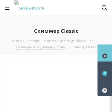
Скиммер Classic
Главная
-
Каталог
-
Закладные детали для бассейнов
-
Скиммеры и регуляторы уровня
-
Скиммер Classic
0
0
0