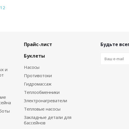
Прайс-лист
Будьте всег
Буклеты
Насосы
х и
от
Противотоки
Гидромассаж
Теплообменники
ние
Электронагреватели
сейна
Тепловые насосы
боты
Закладные детали для
бассейнов